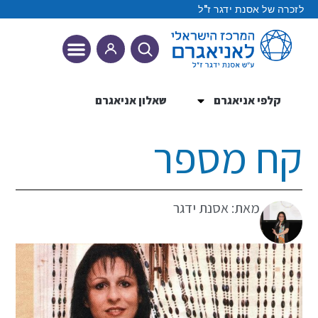
לזכרה של אסנת ידגר ז"ל
קלפי אניאגרם
שאלון אניאגרם
9 הטיפוסים
קח מספר
מאת: אסנת ידגר