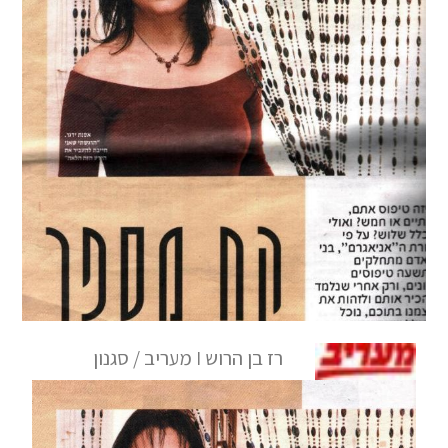
רז בן הרוש I מעריב / סגנון