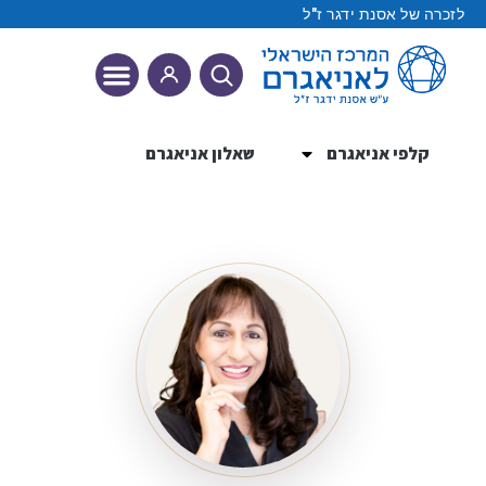
לזכרה של אסנת ידגר ז"ל
קלפי אניאגרם
שאלון אניאגרם
9 הטיפוסים