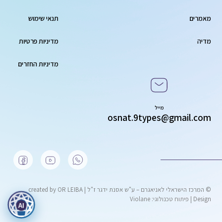
מאמרים
תנאי שימוש
מדיה
מדיניות פרטיות
מדיניות החזרים
מייל
osnat.9types@gmail.com
© המרכז הישראלי לאניאגרם – ע"ש אסנת ידגר ז"ל | created by OR LEIBA
Design |
פיתוח טכנולוגי: Violane
AI