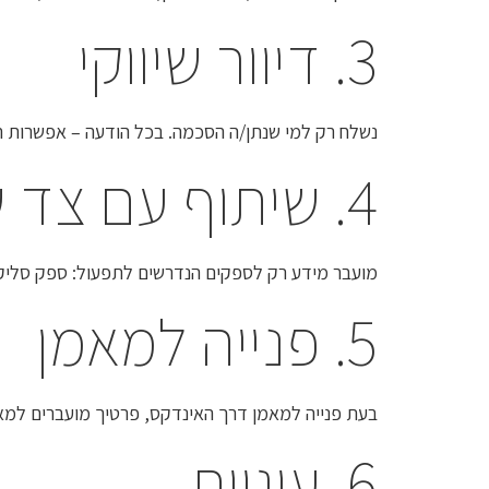
3. דיוור שיווקי
נשלח רק למי שנתן/ה הסכמה. בכל הודעה – אפשרות ה
4. שיתוף עם צד שלישי
מועבר מידע רק לספקים הנדרשים לתפעול: ספק סליקה (Grow / Meshulam), מערכת דיוור (smoove), ושירותי Google (התחברות/אנליטיקס). איננו מוכרים מ
5. פנייה למאמן
בעת פנייה למאמן דרך האינדקס, פרטיך מועברים למאמ
6. עוגיות