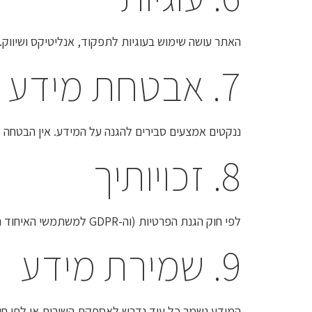
האתר עושה שימוש בעוגיות לתפקוד, אנליטיקס ושיווק.
7. אבטחת מידע
ננקטים אמצעים סבירים להגנה על המידע. אין הבטחה
8. זכויותיך
לפי חוק הגנת הפרטיות (וה-GDPR למשתמשי האיחוד האירופי): זכות לעיין, לתקן ולמחוק מידע. לפנייה: osnat.9types@gmail.com.
9. שמירת מידע
המידע נשמר כל עוד נדרש לאספקת השירות או לפי חוב