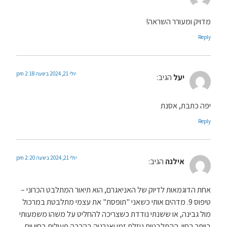
מדויק ומעורר השראה!
Reply
יולי 21, 2024 בשעה 2:18 pm
יעל
הגיב:
יפה כתבת, אסנת
Reply
יולי 21, 2024 בשעה 2:20 pm
אילנה
הגיב:
אחת הדוגמאות לדיוק של האניאגרם, הוא תיאור המתלבט הכרוני –
טיפוס 9. מדהים אותי כשאני "תופסת" את עצמי מתלבטת במרכול
מול גבינה, או ששנתי נודדת כשצריכה להחליט על משהו משמעותי
ביותר בחיי. ההתלבטות גוזלת זמן ואנרגיה בהרבה פעולות בחיי יום