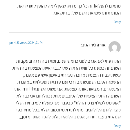
מתאים להפליא! זה כל כך מדויק שאין לי מה להוסיף. תורידי את
הכותרת ותרשמי את השם שלי. בדיוק אני.
Reply
יולי 21, 2024 בשעה 4:51 pm
אורה ניר
הגיב:
התוודעתי לאניאגרם לפני כחמש שנים, ומאז בהדרגה ובעקביות
השתנתה כמעט כל זווית הראיה שלי לגבי ראיית המציאות בה הייתי.
עשיתי עבודה עצמית מרובה ונעזרתי באימון אישי עם אסנת,
הנשמה הטובה שפגשתי בדרכי ועם סדנאות ופעילויות במסגרת
האניאגרם. המציאות אותה מציאות, אני פשוט השתנתי!!! ויחד אתי
השתנה היחס והציפיות של הסובבים אותי. נכון להיום אני כבר לא
"אוטומט למילוי צרכי הזולת" כבעבר. אני פועלת לפי בחירה שלי
כיצד להתנהל ולהגיב, מתי לתת ולמי וכמובן שלא בכל מחיר כפי
שנהגתי בעבר. תודה, אסנת. הלוואי ויכולתי להכיר אותך מזמן,,,,
Reply