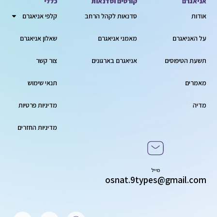
אניאגרם
קורסים וסדנאות
כללי
אודות
סדנאות לקהל הרחב
קלפי אניאגרם
על האניאגרם
מאמני אניאגרם
שאלון אניאגרם
תשעת הטיפוסים
אניאגרם בארגונים
צור קשר
מאמרים
תנאי שימוש
מדיה
מדיניות פרטיות
מדיניות החזרים
מייל
osnat.9types@gmail.com