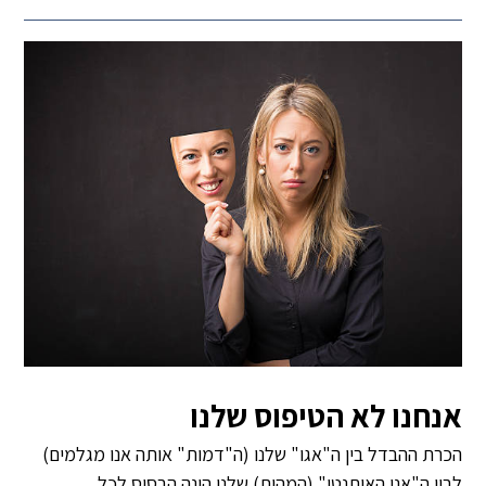
אנחנו לא הטיפוס שלנו
הכרת ההבדל בין ה"אגו" שלנו (ה"דמות" אותה אנו מגלמים)
לבין ה"אני האותנטי" (המהות) שלנו הינה הבסיס לכל...