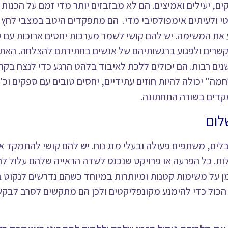
גים חזקים, יעילים ואמיצים. הם לא מבזבזים יותר מדי זמם על הכנ
טי ולעיתים אימפולסיבי מדי. הם מתפקדים היטב במצבי לחץ ו
 את המשימה. יש להם קושי לשמר מערכות יחסים ארוכות עם 
 קשרים ולפגוע ברגשותיהם של אנשים בחתירתם להצלחה. האתגר
נים רבות. הם יכולים ללכת לאיבוד בלהט הרגע כדי לנצח בקר
" יכולה להיות חוזים עתידיים, יחסים טובים עם ספקים וכ"ו
קדים בשורה התחתונה.
עים, מקבלים, משתפים פעולה ובעלי מזג נוח. יש להם קושי להתמקד 
ות. כל הפרעה או פרויקט שנכנס לשדה הראייה שלהם עלול 
מן על משימות קטנות ומיותרות במיוחד כשהם נדרשים לנקוט 
הכול כדי להימנע מקונפליקטים ולכן הם מתקשים לסרב לבקש