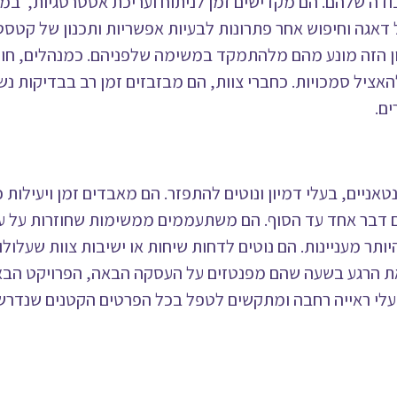
בודה שלהם. הם מקדישים זמן לניתוח ועריכת אסטרטגיות, ב
 דאגה וחיפוש אחר פתרונות לבעיות אפשריות ותכנון של קטסט
ון הזה מונע מהם מלהתמקד במשימה שלפניהם. כמנהלים, חו
אציל סמכויות. כחברי צוות, הם מבזבזים זמן רב בבדיקות נשנ
ים.
זים, ספונטאניים, בעלי דמיון ונוטים להתפזר. הם מאבדים זמן ויעי
 דבר אחד עד הסוף. הם משתעממים ממשימות שחוזרות על עצ
ותר מעניינות. הם נוטים לדחות שיחות או ישיבות צוות שעלולו
את הרגע בשעה שהם מפנטזים על העסקה הבאה, הפרויקט הב
ובעלי ראייה רחבה ומתקשים לטפל בכל הפרטים הקטנים שנדרש