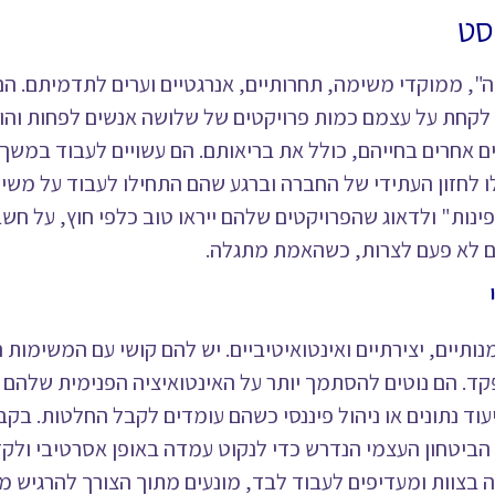
סי עבודה", ממוקדי משימה, תחרותיים, אנרגטיים וערים לתדמיתם.
לקחת על עצמם כמות פרויקטים של שלושה אנשים לפחות והו
 אחרים בחייהם, כולל את בריאותם. הם עשויים לעבוד במשך 
ו לחזון העתידי של החברה וברגע שהם התחילו לעבוד על משי
ינות" ולדאוג שהפרויקטים שלהם ייראו טוב כלפי חוץ, על חשב
ם לא פעם לצרות, כשהאמת מתגלה.
יים, אמנותיים, יצירתיים ואינטואיטיביים. יש להם קושי עם המשימות
. הם נוטים להסתמך יותר על האינטואיציה הפנימית שלהם ש
וד נתונים או ניהול פיננסי כשהם עומדים לקבל החלטות. בקבו
הביטחון העצמי הנדרש כדי לנקוט עמדה באופן אסרטיבי ולק
צוות ומעדיפים לעבוד לבד, מונעים מתוך הצורך להרגיש מיו