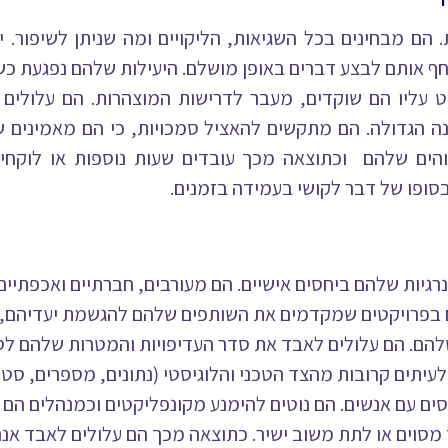
לשלמות. הם מבחינים בכל השגיאות, הליקויים ומה שניתן לשיפור
חף אותם לבצע דברים באופן מושלם. היעילות שלהם נפגעת כש
ט עליו הם שוקדים, מעבר לדרישות המוצהרות. הם עלולים
 הגדולה. הם מתקשים להאציל סמכויות, כי הם מאמינים שא
ים שלהם וכתוצאה מכך עובדים שעות נוספות או לוקחים
ופו של דבר לקושי בעמידה בזמנים.
את האנרגיות שלהם ביחסים אישיים. הם מעורבים, חברתיים ואכפתיים
בפרויקטים שמקדמים את השותפים שלהם להגשמת יעדיהם, 
להם.
הם עלולים לאבד את סדר העדיפויות והמטרות שלהם לטו
 נמנעים לעיתים קרובות מהצד הטכני והלוגיסטי (נתונים, מספרים,
ם עם אנשים. הם נוטים להימנע מקונפליקטים וכמנהלים הם ח
סוים או לתת משוב ישיר. כתוצאה מכך הם עלולים לאבד אנרגי