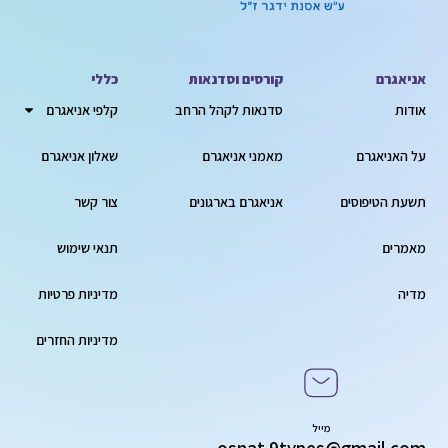
אניאגרם
קורסים וסדנאות
כללי
אודות
סדנאות לקהל הרחב
קלפי אניאגרם
על האניאגרם
מאמני אניאגרם
שאלון אניאגרם
תשעת הטיפוסים
אניאגרם בארגונים
צור קשר
מאמרים
תנאי שימוש
מדיה
מדיניות פרטיות
מדיניות החזרים
מייל
osnat.9types@gmail.com