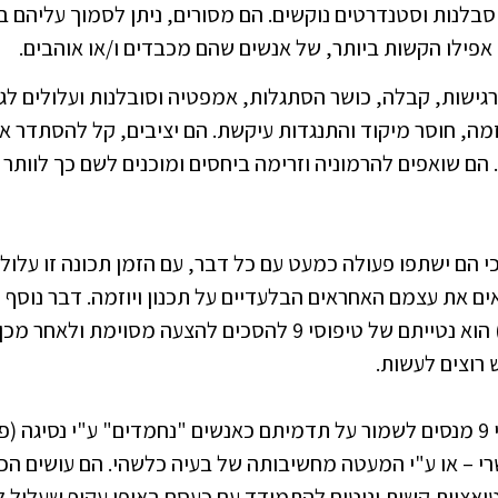
סבלנות וסטנדרטים נוקשים. הם מסורים, ניתן לסמוך עליהם בע
 אפילו הקשות ביותר, של אנשים שהם מכבדים ו/או אוהבים.
רגישות, קבלה, כושר הסתגלות, אמפטיה וסובלנות ועלולים לגל
מה, חוסר מיקוד והתנגדות עיקשת. הם יציבים, קל להסתדר אי
ח. הם שואפים להרמוניה וזרימה ביחסים ומוכנים לשם כך לוותר 
 להסתדר כי הם ישתפו פעולה כמעט עם כל דבר, עם הזמן תכונה זו ע
ם את עצמם האחראים הבלעדיים על תכנון ויוזמה. דבר נוסף 
לשותפים לעבודה וחברים) הוא נטייתם של טיפוסי 9 להסכים להצעה 
רוצים לעשות.
שלא כמו טיפוסי 1, טיפוסי 9 מנסים לשמור על תדמיתם כאנשים "נחמדים" ע"י נס
י – או ע"י המעטה מחשיבותה של בעיה כלשהי. הם עושים הכל
אציות קשות ונוטים להתמודד עם כעסם באופן עקיף שעלול 