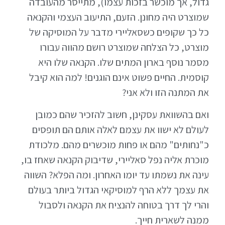
גדול, אך מוכשר בזכות עצמו), מתייסר מהעובדה
שמוצרט היה מחונן. הזעם, התיעוב העצמי והקנאה
כל כך שקופים כשסאליירי מדבר על המוסיקה של
מוצרט, כל הצלחה שמוצרט רושם מהווה עבורו
מסמר נוסף בארון המתים שלו. הקנאה שלו היא
קוסמית. החיים פשוט אינם הוגנים! למה הוא קיבל
את המתנה הזו ולא אני?
ואם בהשוואת עסקינן, חשוב להזכיר שהם כמובן
לעולם לא ישוו את עצמם לאלה אותם הם תופסים
כ"נחותים" מהם או פחות מוכשרים מהם. מלכודת
מוכרת אליה נפל סאליירי, שדיבוק הקנאה שאחז בו,
עינה את נשמתו עד יומו האחרון. ומה הפלא? השווה
את עצמך ללא הרף למוסיקאי הגדול ביותר בעולם
והרי לך דרך בטוחה להנציח את הקנאה ולסבול
ממנה לשארית חייך.