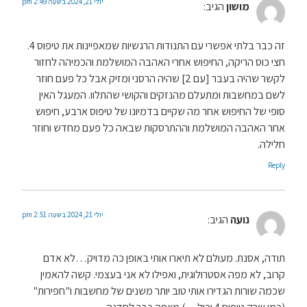
יולי 21, 2024 בשעה 2:49 pm
מושון
הגיב:
זה כבר בלתי אפשרי עם התנודות הרגשיות שמאפיינות את טיפוס 4.
חצי כוס הריקה, החיפוש אחרי האהבה המושלמת והכמיהה לחזור
לקשר שהיה בעבר [עם 2] שהיה הרסני ומזיק אבל כל פעם חוזר
לשם במחשבות ומתעלם מהנזקים והקושי שהתלוו. המעגל האין
סופי של החיפוש אחר מה שקיים בדמיונו של טיפוס ארבע, חיפוש
אחר האהבה המושלמת וההתרסקות שבאה כל פעם מחדש וחוזר
חלילה.
Reply
יולי 21, 2024 בשעה 2:51 pm
נועה
הגיב:
תודה, אסנת. מעולם לא תיארו אותי באופן כה מדויק…לא אדם
קרוב, לא מפה אסטרולוגית, ואפילו לא אני בעצמי. קשה להאמין
שכמה שורות הגדירו אותי טוב יותר משנים של מחשבות ו"חפירות"
(כמו שרק טיפוס 4 יכול…) מצפה כבר לסדנה..