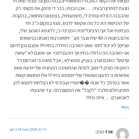
מצאתי את הקשר הסיבתי לתחושותיי והבנתי המון על עצמי. שאלתי
נוגעת לפתרון הבעיה….. אכן הבנתי, כבר די מזמן, את מקומי. רק
שההבנה הזו לא עוזרת לי, משמעותית, בצמצום התחושה, בהקהיה
של הרגישות הזו. כל מה שקשור לרגש, מצוי במקום כ"כ חד
מבחינתי ועל אף הרציונליזציה המבינה כי, לדוגמא האהוב שלי,
אדם בשנות ה-40 שלו ועבר מע´ יחסים רבות (אנחנו בנישואים
שניים) לא יכול לומר שאני האהבה היחידה בחייו !!!! אמנם נכון להיום
אני האהבה הכי גדולה בחייו אך היו גם לפניי. אני אמנם לא "עושה
סרטים" השכם וערב בעניין, ממש לא , אבל משהו בי מכרסם כל
הזמן וזה מציק לי ושוב למרות שהחשיבה ההגיונית שלי יודעת שאין
אפשרות כי הרצון הטוטאלי שלי יתממש בחיי !!! אלו תחושות קשות
אשר במהלך כל שנות ��ימודיי ועבודתי לא הצלחתי למצוא להן
פתרון הולם מלבד "לקבל" את המקום הזה. עד שהגעתי
לאניאגרם…. איזה מזל!
Reply
יולי 21, 2024 בשעה 2:44 pm
ארז
הגיב: