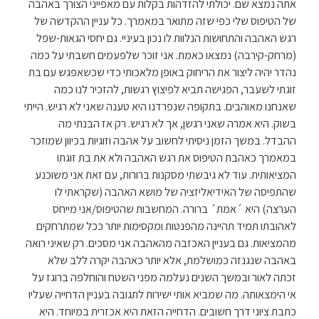
אתה נמצא שם. יכולתי להזדהות בקלות עם מאפייני הצורך באהבה
של הטיפוס שלי כפי שזה מתואר במאמרך. כל עניין ההקדשה של
רגש האהבה והתחושות הנלוות לו נכון בעיניי. גם יחסי הגאות-שפל
(מרחק-קירבה) נמצאו כאמת. אני זוכר שלפעמים חשבתי על כמה
נהדר יהיה ליצור את הריחוק באופן מלאכותי כדי שכשאפגש עם בת
זוגתי לשעבר, הפגישה תביא לפיצוץ רגשות, להזכיר לנו כמה
שאנחנו מאוהבים. בתקופה שנפרדנו היא טענה שאני לא רגיש. הייתי
בשוק. היא אמרה שאני רגשן, אך לא רגיש. רק אז הבנתי מה
ההבדל. במשך הזמן ניסיתי לחשוב על אהבה וזוגיות בכיוון שמוזכר
במאמרך כאהבת הטיפוס את רגש האהבה ולא את בת זוגתו
המציאותית. עוד לא גיבשתי מסקנות ברורות, עם זאת אני משוכנע
שהתפיסה של האידיאליזציה של מושא האהבה (שקראתי לו
הערצה) היא ´אמת´ ברורה. המחשבות שהטיפוס/אני מייחס
לאהובתו תמיד תהיינה מהפנטות ומקסימות יותר ככל שמתרחקים
מהמציאות. גם בעניין האכזבה מהאהבה אני מסכים. רק שאיני רואה
באהבה שנגנזה כמושלמת, אלא יותר כאהבה יקרה ללב שלא
זכתה לאור ובמשך השנים נעלמה מפני השטח והוחלפה ברוגז על
אי הימצאותה. מה שמביא אותי ישירות לתגובה בעניין הדחייה שעליו
כתבת ציוני דרך חשובים. הדחייה הזאת היא אכזרית במיוחד. היא