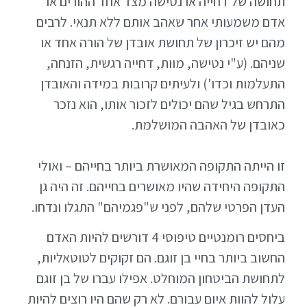
תחושה של דחייה או נטישה מצד אחד ההורים או
אדם משמעותי אחר שאהב אותם ללא תנאי. לרבים
מהם יש זיכרון של תחושת אובדן של הורה אחד או
שניהם. (ע"י נטישה, מוות, דחייה רגשית, הזנחה,
התעלמות וכדו') ולעיתים קרובות במידה והאובדן
התרחש בגיל שהם יכולים לזכור אותו, הוא נזכר
כאובדן של האהבה המושלמת.
זו הייתה התקופה המאושרת ביותר בחייהם – ואולי
התקופה היחידה שהיו מאושרים בחייהם. זה היה גן
העדן הפרטי שלהם, לפני ש"פגמיהם" התגלו ונדחו.
ביחסים רומנטיים טיפוסי 4 דורשים להיות האדם
החשוב ביותר בחיי בן זוגם. הם זקוקים לטוטאליות,
לתחושת הביטחון המוחלט. אפילו עברו של בן זוגם
עלול להוות איום עבורם. לא רק שהם היו רוצים להיות