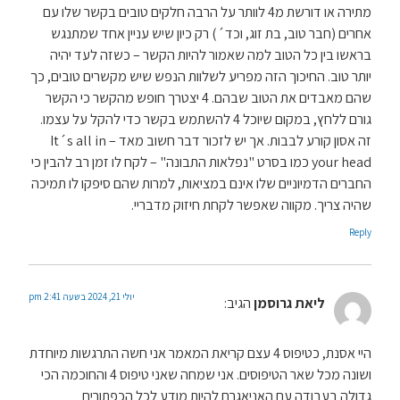
מתירה או דורשת מ4 לוותר על הרבה חלקים טובים בקשר שלו עם
אחרים (חבר טוב, בת זוג, וכד´) רק כיון שיש עניין אחד שמתנגש
בראשו בין כל הטוב למה שאמור להיות הקשר – כשזה לעד יהיה
יותר טוב. החיכוך הזה מפריע לשלוות הנפש שיש מקשרים טובים, כך
שהם מאבדים את הטוב שבהם. 4 יצטרך חופש מהקשר כי הקשר
גורם ללחץ, במקום שיוכל 4 להשתמש בקשר כדי להקל על עצמו.
זה אסון קורע לבבות. אך יש לזכור דבר חשוב מאד – It´s all in
your head כמו בסרט "נפלאות התבונה" – לקח לו זמן רב להבין כי
החברים הדמיוניים שלו אינם במציאות, למרות שהם סיפקו לו תמיכה
שהיה צריך. מקווה שאפשר לקחת חיזוק מדבריי.
Reply
יולי 21, 2024 בשעה 2:41 pm
ליאת גרוסמן
הגיב:
היי אסנת, כטיפוס 4 עצם קריאת המאמר אני חשה התרגשות מיוחדת
ושונה מכל שאר הטיפוסים. אני שמחה שאני טיפוס 4 והחוכמה הכי
גדולה בעבודה עם האניאגרם להיות מודע לכל הכפתורים