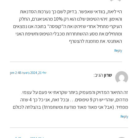
היי ליאת, בוודאי שאפשר. בדיוק לשם כך נערכות הסדנאות
והאימון. זיהוי הטיפוס שלנו הוא רק 10% מהאניאגרם, החלק
העיקרי מתחיל אחרי שזיהינו את ה"קופסה" בתוכה אנו נמצאים
ומתחילים את מסע ההשתחררות מכבלי הטיפוס וחשיפת האני
האותנטי. את מוזמנת להצטרף
Reply
יולי 21, 2024 בשעה 2:48 pm
שרון
הגיב:
זה התיאור המדויק והמעמיק ביותר שקראתי אי פעם על עצמי.
מדהים, שהרי יש רק 9 טיפוסים… ובכל זאת, אני כל כך 4 שזה
מפחיד. (אבל אני מאוד מאוד מודעת ומשתפרת!) בהצלחה לכולם
Reply