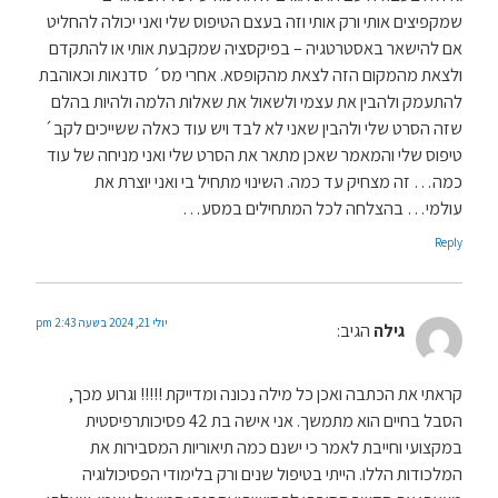
שמקפיצים אותי ורק אותי וזה בעצם הטיפוס שלי ואני יכולה להחליט
אם להישאר באסטרטגיה – בפיקסציה שמקבעת אותי או להתקדם
ולצאת מהמקום הזה לצאת מהקופסא. אחרי מס´ סדנאות וכאוהבת
להתעמק ולהבין את עצמי ולשאול את שאלות הלמה ולהיות בהלם
שזה הסרט שלי ולהבין שאני לא לבד ויש עוד כאלה ששייכים לקב´
טיפוס שלי והמאמר שאכן מתאר את הסרט שלי ואני מניחה של עוד
כמה… זה מצחיק עד כמה. השינוי מתחיל בי ואני יוצרת את
עולמי… בהצלחה לכל המתחילים במסע…
Reply
יולי 21, 2024 בשעה 2:43 pm
גילה
הגיב:
קראתי את הכתבה ואכן כל מילה נכונה ומדייקת !!!!! וגרוע מכך,
הסבל בחיים הוא מתמשך. אני אישה בת 42 פסיכותרפיסטית
במקצועי וחייבת לאמר כי ישנם כמה תיאוריות המסבירות את
המלכודות הללו. הייתי בטיפול שנים ורק בלימודי הפסיכולוגיה